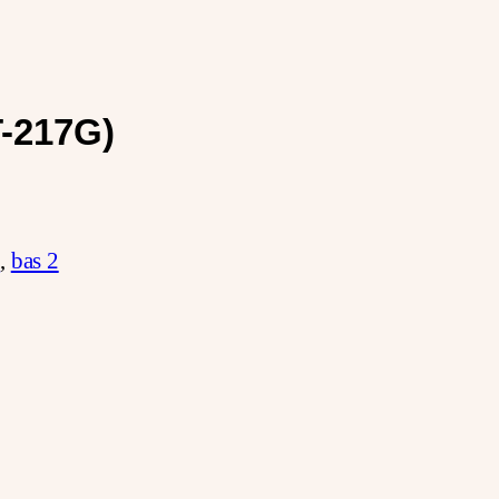
T-217G)
1
,
bas 2