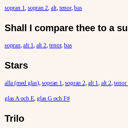
sopran 1
,
sopran 2
,
alt
,
tenor
,
bas
Shall I compare thee to a 
sopran
,
alt 1
,
alt 2
,
tenor
,
bas
Stars
alla (med glas)
,
sopran 1
,
sopran 2
,
alt 1
,
alt 2
,
tenor
glas A och E
,
glas G och F#
Trilo