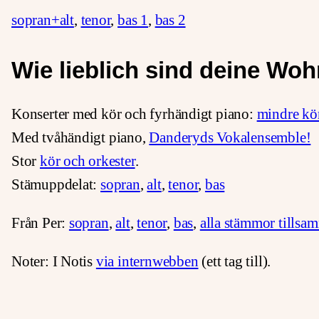
sopran+alt
,
tenor
,
bas 1
,
bas 2
Wie lieblich sind deine W
Konserter med kör och fyrhändigt piano:
mindre kö
Med tvåhändigt piano,
Danderyds Vokalensemble!
Stor
kör och orkester
.
Stämuppdelat:
sopran
,
alt
,
tenor
,
bas
Från Per:
sopran
,
alt
,
tenor
,
bas
,
alla stämmor tillsa
Noter: I Notis
via internwebben
(ett tag till).