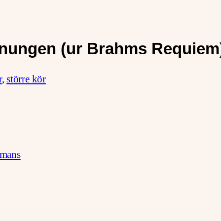
ohnungen (ur Brahms Requiem
r
,
större kör
mmans