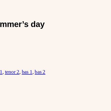
summer’s day
 1
,
tenor 2
,
bas 1
,
bas 2