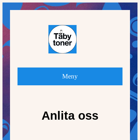
Hoppa
till
innehåll
Meny
Anlita oss