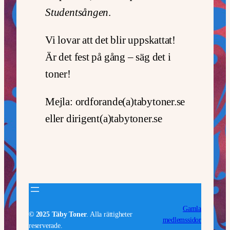
Studentsången
.
Vi lovar att det blir uppskattat!
Är det fest på gång – säg det i
toner!
Mejla: ordforande(a)tabytoner.se
eller dirigent(a)tabytoner.se
Gamla
© 2025 Täby Toner
. Alla rättigheter
medlemssidor
reserverade.