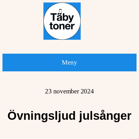
Hoppa
till
innehåll
Meny
23 november 2024
Övningsljud julsånger