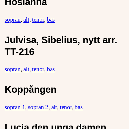
Hosianna
sopran
,
alt
,
tenor
,
bas
Julvisa, Sibelius, nytt arr.
TT-216
sopran
,
alt
,
tenor
,
bas
Koppången
sopran 1
,
sopran 2
,
alt
,
tenor
,
bas
Lucia den unga damen